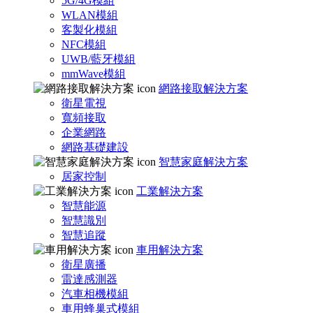
5G/4G模組
WLAN模組
客製化模組
NFC模組
UWB/藍牙模組
mmWave模組
網路接取解決方案
衛星電視
寬頻接取
企業網路
網路基礎建設
智慧家庭解決方案
居家控制
工業解決方案
智慧能源
智慧識別
智慧追蹤
車用解決方案
衛星廣播
雷達感測器
汽車相機模組
車用蜂巢式模組