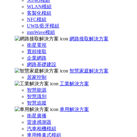
5G/4G模組
WLAN模組
客製化模組
NFC模組
UWB/藍牙模組
mmWave模組
網路接取解決方案
衛星電視
寬頻接取
企業網路
網路基礎建設
智慧家庭解決方案
居家控制
工業解決方案
智慧能源
智慧識別
智慧追蹤
車用解決方案
衛星廣播
雷達感測器
汽車相機模組
車用蜂巢式模組